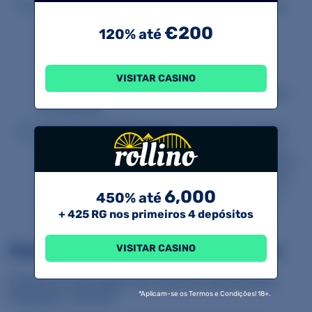
Informações Pessoais
: Incluem informações que
identificam você como indivíduo, como nome,
€200
120% até
endereço de e-mail, número de telefone ou
informações de pagamento. Coletamos essas
informações quando você as fornece
voluntariamente (por exemplo, através de
VISITAR CASINO
formulários de contato, assinaturas de newsletter
ou compras).
Informações Não Pessoais
: Incluem informações
anônimas sobre como você usa nosso site, como
seu endereço IP, tipo de navegador e atividades em
nosso site (por exemplo, páginas visitadas, tempo
gasto em cada página). Podemos usar cookies ou
6,000
450% até
tecnologias de rastreamento semelhantes para
+ 425 RG nos primeiros 4 depósitos
coletar essas informações.
Como Usamos Suas Informações
VISITAR CASINO
Usamos as informações que coletamos para diversas
finalidades, incluindo:
*Aplicam-se os Termos e Condições! 18+.