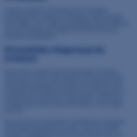
Podemos atualizar esta Política de Privacidade
periodicamente. Quaisquer alterações serão postadas
nesta página, com a data de atualização. Recomendamos
que você verifique esta página periodicamente para
quaisquer atualizações.
Privacidade e Segurança de
Crianças
Nosso site e serviços não são destinados a crianças
menores de 13 anos. Não coletamos intencionalmente
informações pessoais de crianças. Se soubermos que
coletamos informações pessoais de uma criança sem o
consentimento dos pais ou responsáveis, tomaremos
medidas para excluir essas informações o mais rápido
possível.
Se você é pai ou responsável e acredita que coletamos
informações pessoais de seu filho, entre em contato
conosco imediatamente para que possamos tomar as